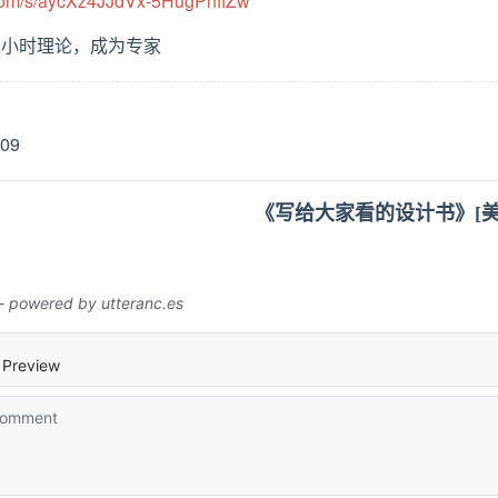
.com/s/aycXz4JJdVx-5HugPnfiZw
00小时理论，成为专家
-09
《写给大家看的设计书》[美]