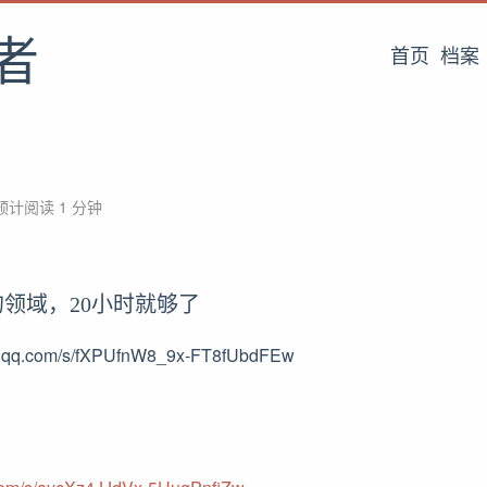
者
首页
档案
预计阅读 1 分钟
领域，20小时就够了
xin.qq.com/s/fXPUfnW8_9x-FT8fUbdFEw